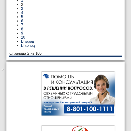
1
2
3
4
5
6
7
8
9
10
Вперед
В конец
Страница 2 из 105