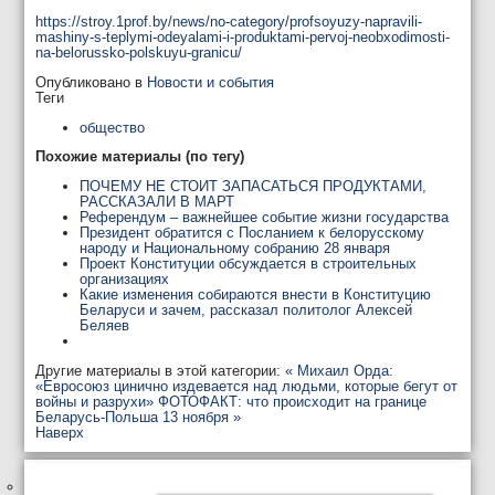
https://stroy.1prof.by/news/no-category/profsoyuzy-napravili-
mashiny-s-teplymi-odeyalami-i-produktami-pervoj-neobxodimosti-
na-belorussko-polskuyu-granicu/
Опубликовано в
Новости и события
Теги
общество
Похожие материалы (по тегу)
ПОЧЕМУ НЕ СТОИТ ЗАПАСАТЬСЯ ПРОДУКТАМИ,
РАССКАЗАЛИ В МАРТ
Референдум – важнейшее событие жизни государства
Президент обратится с Посланием к белорусскому
народу и Национальному собранию 28 января
Проект Конституции обсуждается в строительных
организациях
Какие изменения собираются внести в Конституцию
Беларуси и зачем, рассказал политолог Алексей
Беляев
Другие материалы в этой категории:
« Михаил Орда:
«Евросоюз цинично издевается над людьми, которые бегут от
войны и разрухи»
ФОТОФАКТ: что происходит на границе
Беларусь-Польша 13 ноября »
Наверх