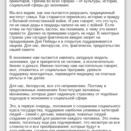
ориентиров. Причем во всех сферах – от культуры, истории,
социальной сферы до экономики.
Мы все видим, как они пытаются разрушить традиционный
институт семьи. Как стараются переписать историю и правду
о Великой отечественной войне. И уже говорят, что это чуть
ли не наши деды и прадеды напали на них с войной. Если
этому не поставить заслон, мы понимаем, к чему это может
привести. Далеко за примерами ходить не надо. В некоторых
странах уже сегодня фактически введен запрет на
празднование Дня Победы и в открытую поддерживается
нацизм. Для нас, белорусов, это, фактически, предательство
нашей памяти.
В экономике нам пытаются навязать западную модель
экономики, где в приоритете не человек, а исключительно
бизнес и деньги. Именно поэтому нам настоятельно говорят,
мол, откажитесь от социальных программ, урежьте
поддержку многодетных, переведите медицину на платные
рельсы и так далее.
Для нас, белорусов, все это неприемлемо. Поэтому в
предложенных изменениях Конституции заложены
механизмы, которые дают надежную страховку от подобных
подходов в экономике и социальной сфере.
Это, в первую очередь, положения о сохранении социального
курса государства, поддержке наиболее уязвимых категорий
людей – семей с детьми, инвалидов, пожилых людей,
создании условий для развития каждого человека. Это очень
важно, поскольку еще раз подчеркивает, что несмотря на все
сложности и все преобразования, которые будут в
дальнейшем, социальная ориентированность политики и