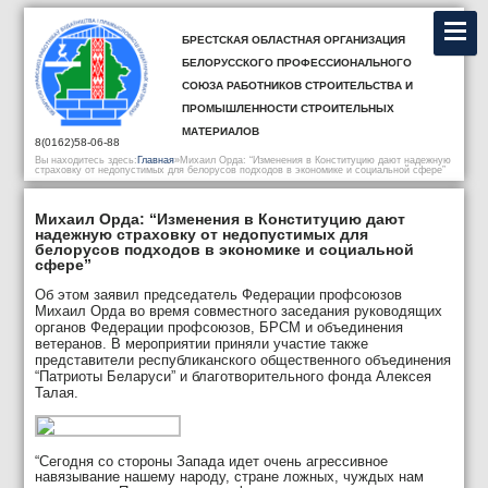
Брестская областная организация
Белорусского профессионального
союза работников строительства и
промышленности строительных
материалов
8(0162)58-06-88
Вы находитесь здесь:
Главная
»
Михаил Орда: “Изменения в Конституцию дают надежную
страховку от недопустимых для белорусов подходов в экономике и социальной сфере”
Михаил Орда: “Изменения в Конституцию дают
надежную страховку от недопустимых для
белорусов подходов в экономике и социальной
сфере”
Об этом заявил председатель Федерации профсоюзов
Михаил Орда во время совместного заседания руководящих
органов Федерации профсоюзов, БРСМ и объединения
ветеранов. В мероприятии приняли участие также
представители республиканского общественного объединения
“Патриоты Беларуси” и благотворительного фонда Алексея
Талая.
“Сегодня со стороны Запада идет очень агрессивное
навязывание нашему народу, стране ложных, чуждых нам