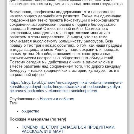
экономики останется одним из главных векторов государства.
Безусловно, профсоюзы поддерживают эти направления
нашего общего дальнейшего развития. Также мы однозначно
поддерживаем тезис проекта Конституции о необходимости
сохранения исторической правды о подвиге белорусского
народа в Великой Отечественной войне. Совместно с
ветеранами, молодежью мы на протяжении многих лет
работаем в этом направлении. И видим, что эта тема
откликается абсолютному большинству белорусов. Всю
правду о тех трагических событиях, о том, как наши прадеды
и деды защищали свою Родину, надо сохранить и передать
нашим детям. Это общая позиция всех конструктивных,
патриотически настроенных общественных объединений.
Поэтому сегодня мы действуем с ними в одном ключе и
вместе работаем над сохранением того, что дорого каждому
белорусу – наших традиций как в истории, культуре, так и в
социальной сфере.”
https://stroy.1prof.by/news/no-category/mixail-orda-izmeneniya-v-
konstituciyu-dayut-nadezhnuyu-straxovku-ot-nedopustimyx-dlya-
belorusov-podxodov-v-ekonomike-i-socialnoj-sfere/
Опубликовано в
Новости и события
Теги
общество
Похожие материалы (по тегу)
ПОЧЕМУ НЕ СТОИТ ЗАПАСАТЬСЯ ПРОДУКТАМИ,
РАССКАЗАЛИ В МАРТ