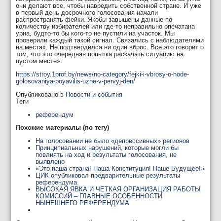
они делают все, чтобы навредить собственной стране. И уже
в первый день досрочного голосования начали
распространять фейки. Якобы завышены данные по
количеству избирателей или где-то неправильно опечатана
урна, будто-то бы кого-то не пустили на участок. Мы
проверили каждый такой сигнал. Связались с наблюдателями
на местах. Не подтвердился ни один вброс. Все это говорит о
том, что это очередная попытка раскачать ситуацию на
пустом месте».
https://stroy.1prof.by/news/no-category/fejki-i-vbrosy-o-hode-
golosovaniya-poyavilis-uzhe-v-pervyj-den/
Опубликовано в
Новости и события
Теги
референдум
Похожие материалы (по тегу)
На голосовании не было «депрессивных» регионов
Принципиальных нарушений, которые могли бы
повлиять на ход и результаты голосования, не
выявлено
«Это наша страна! Наша Конституция! Наше Будущее!»
ЦИК опубликовал предварительные результаты
референдума
ВЫСОКАЯ ЯВКА И ЧЕТКАЯ ОРГАНИЗАЦИЯ РАБОТЫ
КОМИССИЙ – ГЛАВНЫЕ ОСОБЕННОСТИ
НЫНЕШНЕГО РЕФЕРЕНДУМА