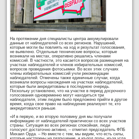
На протяжении дня специалисты центра аккумулировали
данные от наблюдателей со всех регионов. Нарушений,
которые могли бы повлиять на ход и результат голосования,
не выявлено. Отдельные технические вопросы, которые
возникали на местах, оперативно решались членами
комиссий. В частности, это касается вопросов размещения на
участках наблюдателей и членов избирательных комиссий,
вопросов проведения фотосьемки. Во всех этих случаях
члены избирательных комиссий учли рекомендации
наблюдателей. Отмечены также единичные случаи, когда
возникали вопросы нахождения на участках наблюдателей,
которые были аккредитованы в последнюю очередь.
Поскольку установлено, что на участке в период досрочного
голосования одновременно могут находиться три
наблюдателя, этим людям было предложено прийти в другое
время, когда свое право на наблюдение реализуют те, кто
аккредитовался раньше.
«И в первую, и во вторую половину дня мы получали
информацию от наблюдателей практически со всех участков
страны. Ситуация во всех регионах спокойная, люди
голосуют достаточно активно, – отметил председатель ФПБ
Михаил Орда. – Но вместе с тем, мы видим, что есть силы,
которые настроены на разрушение, и из-под полы, из-за угла